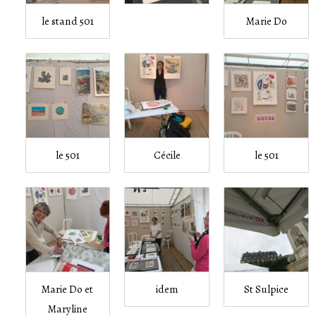
le stand 501
Marie Do
le 501
Cécile
le 501
Marie Do et
idem
St Sulpice
Maryline