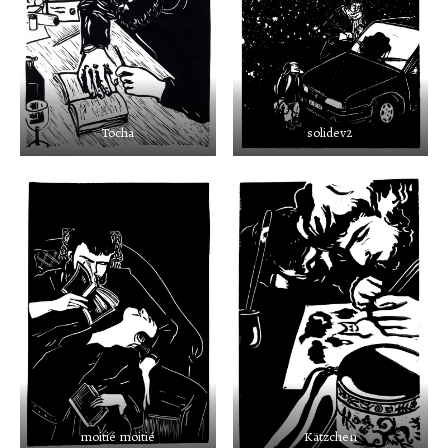
Tocha
solidev2
moitié moitié
Kätzchen