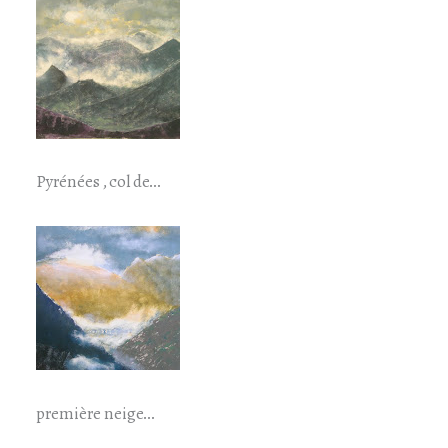
Pyrénées , col de…
première neige…